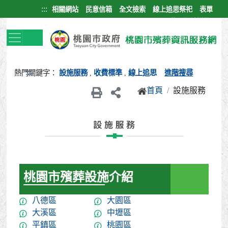
跳到主要內容區塊
:::
相關網站
民意信箱
全文檢索
線上追思祭祀
表單
下載
網站導覽
:::
熱門關鍵字：
設施服務
,
收費標準
,
線上追思
進階搜尋
首頁
設施服務
桃園市殯葬設施介紹
八德區
大園區
大溪區
中壢區
平鎮區
桃園區