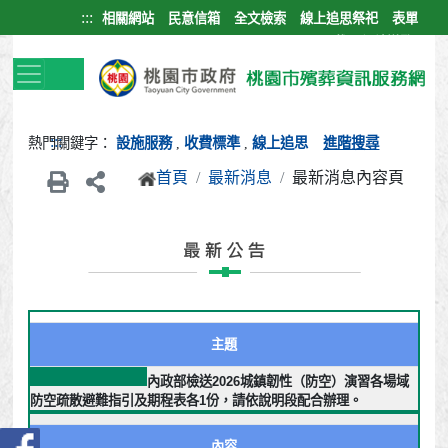
跳到主要內容區塊
:::
相關網站
民意信箱
全文檢索
線上追思祭祀
表單
下載
網站導覽
:::
熱門關鍵字：
設施服務
,
收費標準
,
線上追思
進階搜尋
首頁
最新消息
最新消息內容頁
主題
內政部檢送2026城鎮韌性（防空）演習各場域
防空疏散避難指引及期程表各1份，請依說明段配合辦理。
內容