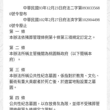
              中華民國93年12月23日府法二字第093033568
0號令發布

              中華民國102年2月27日府法濟字第102004498
0號令廢止

第  一  條

本辦法依殯葬管理條例第十條第三項規定訂定之。

第  二  條

本辦法所稱主管機關為桃園縣政府（以下簡稱本
府）。

第  三  條

本辦法所稱公共性紀念墓園，係指對於教育、文化、
藝術有重大貢獻者於死亡後，於適當地點設置之墓
園。

第  四  條

公共性紀念墓園，以存放骨灰為限，並得不受殯葬管
理條例第九條規定之限制。
