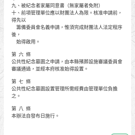
九、被紀念者家屬同意書（無家屬者免附）

十、前項管理單位應以財團法人為限。核准申請前，
得先以

    籌備委員會名義申請，惟須完成財團法人法定程序
後，

    始得啟用。

第  六  條

公共性紀念墓園之申請，由本縣殯葬設施審議委員會
審議通過，並經本府核准始得設置。

第  七  條

公共性紀念墓園設置管理所需經費由管理單位負擔
之。

第  八  條

本辦法自發布日施行。
