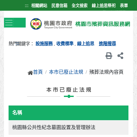
跳到主要內容區塊
:::
相關網站
民意信箱
全文檢索
線上追思祭祀
表單
下載
網站導覽
:::
熱門關鍵字：
設施服務
,
收費標準
,
線上追思
進階搜尋
首頁
本市已廢止法規
殯葬法規內容頁
名稱
桃園縣公共性紀念墓園設置及管理辦法